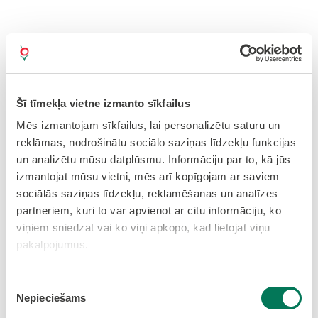
Valsts policija
Rīgas reģiona
pārvaldes
Pierīgas Dienvidu iecirknis
Šī tīmekļa vietne izmanto sīkfailus
Reaģēšanas nodaļas inspektors
Mēs izmantojam sīkfailus, lai personalizētu saturu un
Prevencijas grupas inspektors
reklāmas, nodrošinātu sociālo saziņas līdzekļu funkcijas
Izmeklēšanas nodaļas inspektors
un analizētu mūsu datplūsmu. Informāciju par to, kā jūs
(izmeklēšana)
izmantojat mūsu vietni, mēs arī kopīgojam ar saviem
sociālās saziņas līdzekļu, reklamēšanas un analīzes
partneriem, kuri to var apvienot ar citu informāciju, ko
Ieslodzījuma vietu pārvalde
viņiem sniedzat vai ko viņi apkopo, kad lietojat viņu
Atkarīgo centra vecāko inspektoru Olainē
pakalpojumus.
Nodrošinājuma daļas tehnisko inspektoru
Olainē
Piekrišanas
Nepieciešams
izvēle
Ārstu (ķirurgu) Olainē