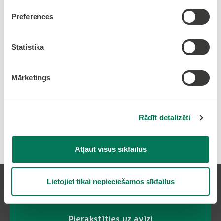
Klīnisko psihologu Olainē
Preferences
Ārstu (narkologu) Olainē
Ārstu (neatliekamās medicīnas) Olainē
Statistika
Ārstu (pneimonologs) Olainē
Radiologa asistentu Olainē
Mārketings
Ārstu (radiologu-diagnostu) Olainē
Resocializācijas daļas vecākos inspektorus
(kontaktpersonas) Olainē
Rādīt detalizēti
Atļaut visus sīkfailus
Lietojiet tikai nepieciešamos sīkfailus
Pierakstīties uz avīzi