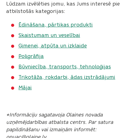
Lūdzam izvēlēties jomu, kas Jums interesē pie
atbilstošās kategorijas:
Ēdināšana
, pārtikas produkti
Skaistumam un veselībai
Ģimenei, atpūta un izklaide
Poligrāfija
Būvniecība, transports, tehnoloģijas
Trikotāža, rokdarbi, ādas izstrādājumi
Mājai
*Informāciju sagatavoja Olaines novada
uzņēmējdarbības atbalsta centrs. Par satura
papildināšanu vai izmaiņām informēt:
onuac@olaine.lv