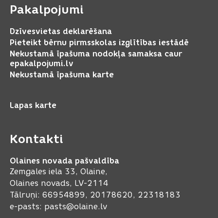
Pakalpojumi
Dzīvesvietas deklarēšana
Pieteikt bērnu pirmsskolas izglītības iestādē
Nekustamā īpašuma nodokļa samaksa caur
epakalpojumi.lv
Nekustamā īpašuma karte
Lapas karte
Kontakti
Olaines novada pašvaldība
Zemgales iela 33, Olaine,
Olaines novads, LV-2114
Tālruņi: 66954899, 20178620, 22318183
e-pasts:
pasts@olaine.lv