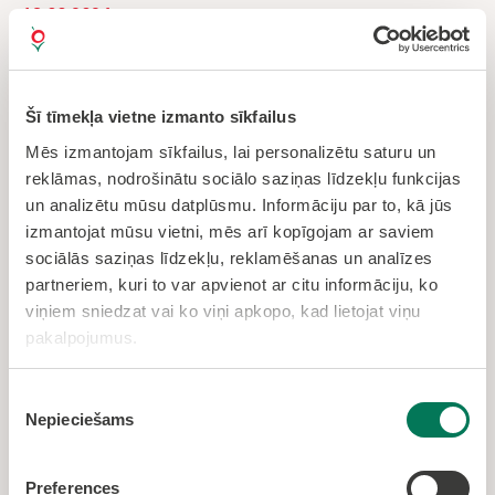
18.06.2024
Atskaņas no festivāla “Satiec
savējos Olaines novadā”
Šī tīmekļa vietne izmanto sīkfailus
15. jūnijā Līdumu karjerā, veikparka "Owake"
Mēs izmantojam sīkfailus, lai personalizētu saturu un
teritorijā, norisinājās pirmais Olaines novada
reklāmas, nodrošinātu sociālo saziņas līdzekļu funkcijas
mazo uzņēmēju festivāls “Satiec savējos Olaines
novadā”. Festivālu organizēja Olaines novada
un analizētu mūsu datplūsmu. Informāciju par to, kā jūs
uzņēmējdarbības atbalsta centrs sadarbībā ar
izmantojat mūsu vietni, mēs arī kopīgojam ar saviem
SIA “OWAKE’’.
sociālās saziņas līdzekļu, reklamēšanas un analīzes
Lasīt vairāk
partneriem, kuri to var apvienot ar citu informāciju, ko
viņiem sniedzat vai ko viņi apkopo, kad lietojat viņu
pakalpojumus.
Piekrišanas
Nepieciešams
izvēle
Preferences