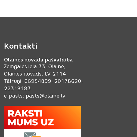
Kontakti
Olaines novada pašvaldība
Zemgales iela 33, Olaine,
Olaines novads, LV-2114
Tālruņi: 66954899, 20178620,
22318183
e-pasts:
pasts@olaine.lv