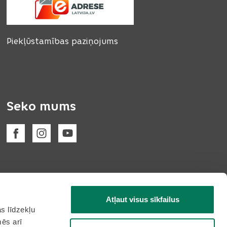
Piekļūstamības paziņojums
Seko mums
Atļaut visus sīkfailus
s līdzekļu
mēs arī