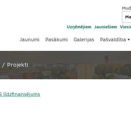
Mudī
Uzņēmējiem
Jauniešiem
Vies
Jaunumi
Pasākumi
Galerijas
Pašvaldība
Projekti
ES līdzfinansējums