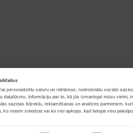
sīkfailus
lai personalizētu saturu un reklāmas, nodrošinātu sociālo saziņa
u datplūsmu. Informāciju par to, kā jūs izmantojat mūsu vietni, 
ās saziņas līdzekļu, reklamēšanas un analīzes partneriem, kuri
© 2026 Olaine
u, ko viņiem sniedzat vai ko viņi apkopo, kad lietojat viņu pakal
Lapa pēdējo reizi atjaunota:
2026-08-07 15:39:29
Pārpublicējot informāciju,