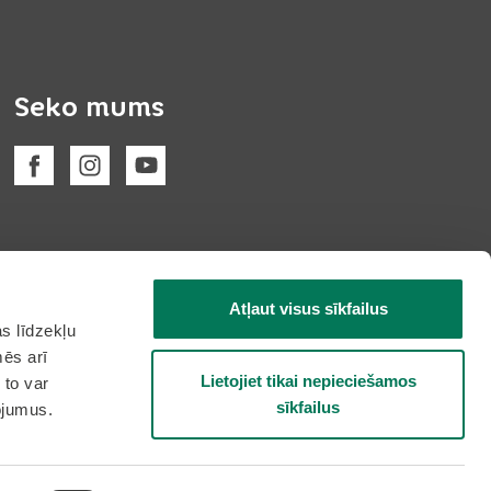
Seko mums
Atļaut visus sīkfailus
s līdzekļu
mēs arī
Lietojiet tikai nepieciešamos
 to var
sīkfailus
pojumus.
Tīmekļa vietni izstrādāja