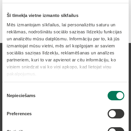
Korupcijas novēršanas un apkarošanas biroja
Šī tīmekļa vietne izmanto sīkfailus
tiešsaistes ziņošanas platforma
"Ziņo KNAB!"
Mēs izmantojam sīkfailus, lai personalizētu saturu un
reklāmas, nodrošinātu sociālo saziņas līdzekļu funkcijas
un analizētu mūsu datplūsmu. Informāciju par to, kā jūs
izmantojat mūsu vietni, mēs arī kopīgojam ar saviem
sociālās saziņas līdzekļu, reklamēšanas un analīzes
partneriem, kuri to var apvienot ar citu informāciju, ko
viņiem sniedzat vai ko viņi apkopo, kad lietojat viņu
pakalpojumus.
Pierakstīties uz avīzi
Piekrišanas
Nepieciešams
izvēle
Pakalpojumi
Preferences
Dzīvesvietas deklarēšana
Pieteikt bērnu pirmsskolas izglītības iestādē