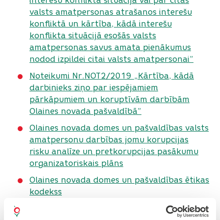
interešu konflikta situācijā vai par citas
valsts amatpersonas atrašanos interešu
konfliktā un kārtība, kādā interešu
konflikta situācijā esošās valsts
amatpersonas savus amata pienākumus
nodod izpildei citai valsts amatpersonai”
Noteikumi
Nr.NOT2/2019 „Kārtība, kādā
darbinieks ziņo par iespējamiem
pārkāpumiem un koruptīvām darbībām
Olaines novada pašvaldībā”
Olaines novada domes un pašvaldības valsts
amatpersonu darbības jomu korupcijas
risku analīze un pretkorupcijas pasākumu
organizatoriskais plāns
Olaines novada domes un pašvaldības ētikas
kodekss