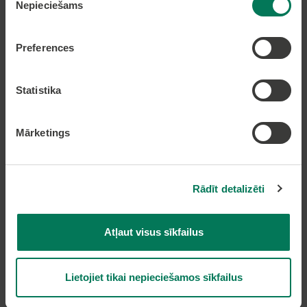
Nepieciešams
izvēle
Olaines novada pašvaldība
Zemgales iela 33, Olaine,
Preferences
Olaines novads, LV-2114
Tālruņi: 66954899, 20178620, 22318183
e-pasts:
pasts@olaine.lv
Statistika
Mārketings
Rādīt detalizēti
Atļaut visus sīkfailus
Piekļūstamības paziņojums
Lietojiet tikai nepieciešamos sīkfailus