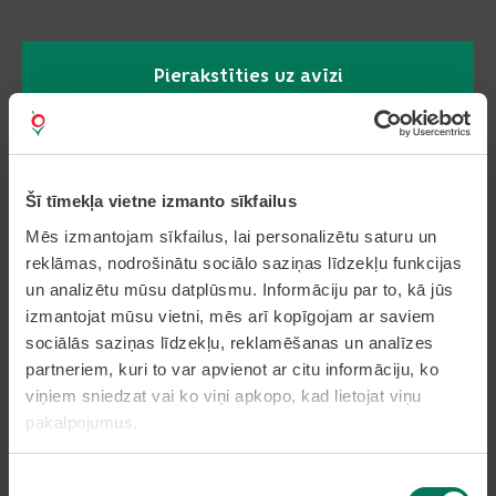
Pierakstīties uz avīzi
Pakalpojumi
Šī tīmekļa vietne izmanto sīkfailus
Mēs izmantojam sīkfailus, lai personalizētu saturu un
Dzīvesvietas deklarēšana
reklāmas, nodrošinātu sociālo saziņas līdzekļu funkcijas
Pieteikt bērnu pirmsskolas izglītības iestādē
un analizētu mūsu datplūsmu. Informāciju par to, kā jūs
Nekustamā īpašuma nodokļa samaksa caur
epakalpojumi.lv
izmantojat mūsu vietni, mēs arī kopīgojam ar saviem
Nekustamā īpašuma karte
sociālās saziņas līdzekļu, reklamēšanas un analīzes
partneriem, kuri to var apvienot ar citu informāciju, ko
viņiem sniedzat vai ko viņi apkopo, kad lietojat viņu
Lapas karte
pakalpojumus.
Kontakti
Piekrišanas