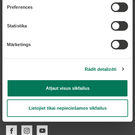
Tālruņi: 66954899, 20178620, 22318183
Preferences
e-pasts:
pasts@olaine.lv
Statistika
Mārketings
Rādīt detalizēti
Piekļūstamības paziņojums
Atļaut visus sīkfailus
Lietojiet tikai nepieciešamos sīkfailus
Seko mums