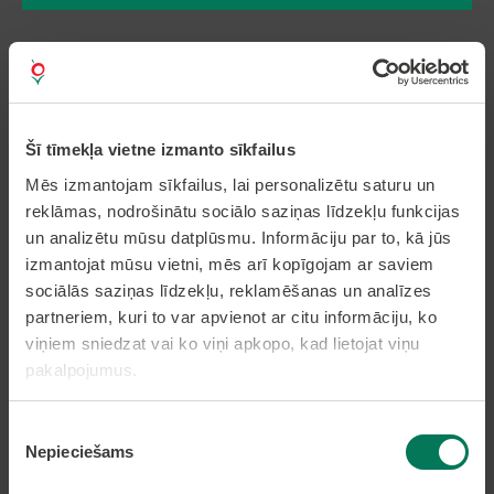
Pakalpojumi
Dzīvesvietas deklarēšana
Šī tīmekļa vietne izmanto sīkfailus
Pieteikt bērnu pirmsskolas izglītības iestādē
Mēs izmantojam sīkfailus, lai personalizētu saturu un
Nekustamā īpašuma nodokļa samaksa caur
epakalpojumi.lv
reklāmas, nodrošinātu sociālo saziņas līdzekļu funkcijas
Nekustamā īpašuma karte
un analizētu mūsu datplūsmu. Informāciju par to, kā jūs
izmantojat mūsu vietni, mēs arī kopīgojam ar saviem
sociālās saziņas līdzekļu, reklamēšanas un analīzes
Lapas karte
partneriem, kuri to var apvienot ar citu informāciju, ko
viņiem sniedzat vai ko viņi apkopo, kad lietojat viņu
pakalpojumus.
Kontakti
Piekrišanas
Olaines novada pašvaldība
Nepieciešams
Zemgales iela 33, Olaine,
izvēle
Olaines novads, LV-2114