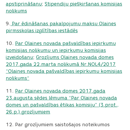
apstiprināšanu
;
Stipendiju piešķiršanas komisijas
nolikums
9.
Par ēdināšanas pakalpojumu maksu Olaines
pirmsskolas izglītības iestādēs
10.
Par Olaines novada pašvaldības iepirkumu
komisijas nolikumu un iepirkumu komisijas
izveidošanu
;
Grozījums Olaines novada domes
2017.gada 22.marta nolikumā Nr.NOL4/2017
“Olaines novada pašvaldības iepirkumu komisijas
nolikums“
11.
Par Olaines novada domes 2017.gada
23.augusta sēdes lēmuma “Par Olaines novada
domes un pašvaldības ētikas komisiju” (3.prot.,
26.p.) grozījumiem
12. Par grozījumiem saistošajos noteikumos