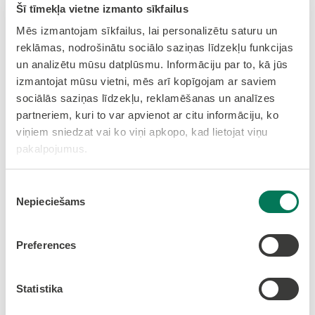
(Pēterniekos) zemesgabala daļas apbūves tiesību
Šī tīmekļa vietne izmanto sīkfailus
līguma slēgšanu
Mēs izmantojam sīkfailus, lai personalizētu saturu un
reklāmas, nodrošinātu sociālo saziņas līdzekļu funkcijas
19.
Par 2010.gada 28.decembra nekustamā
un analizētu mūsu datplūsmu. Informāciju par to, kā jūs
īpašuma “Robežnieki” (Pēterniekos) nomas līguma
izmantojat mūsu vietni, mēs arī kopīgojam ar saviem
pagarināšanu
sociālās saziņas līdzekļu, reklamēšanas un analīzes
partneriem, kuri to var apvienot ar citu informāciju, ko
20.
Par atsavināto nekustamo īpašumu (zemes)
viņiem sniedzat vai ko viņi apkopo, kad lietojat viņu
izslēgšanu no Olaines novada pašvaldības
pakalpojumus.
bilances
21.Par nekustamo īpašumu zemes vienību
Piekrišanas
apvienošanu, adreses un nekustamā īpašuma
Nepieciešams
izvēle
lietošanas mērķa noteikšanu
Preferences
21.1. ​​​​​​​
Par nekustamo īpašumu Stūnīši Nr.53 un
Stūnīši Nr.54 (Stūnīšos) zemes vienību
apvienošanu, adreses un nekustamā īpašuma
Statistika
lietošanas mērķa noteikšanu