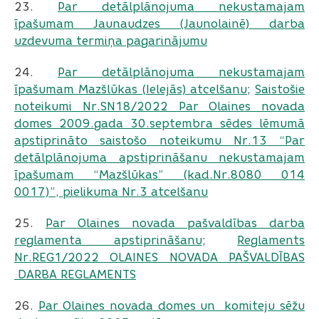
23.
Par detālplānojuma nekustamajam
īpašumam Jaunaudzes (Jaunolainē) darba
uzdevuma termiņa pagarinājumu
24.
Par detālplānojuma nekustamajam
īpašumam Mazšlūkas (Ielejās) atcelšanu
;
Saistošie
noteikumi Nr.SN18/2022 Par Olaines novada
domes 2009.gada 30.septembra sēdes lēmumā
apstiprināto saistošo noteikumu Nr.13 “Par
detālplānojuma apstiprināšanu nekustamajam
īpašumam “Mazšlūkas” (kad.Nr.8080 014
0017)”, pielikuma Nr.3 atcelšanu
25.
Par Olaines novada pašvaldības darba
reglamenta apstiprināšanu
;
Reglaments
Nr.REG1/2022 OLAINES NOVADA PAŠVALDĪBAS
DARBA REGLAMENTS
26.
Par Olaines novada domes un komiteju sēžu