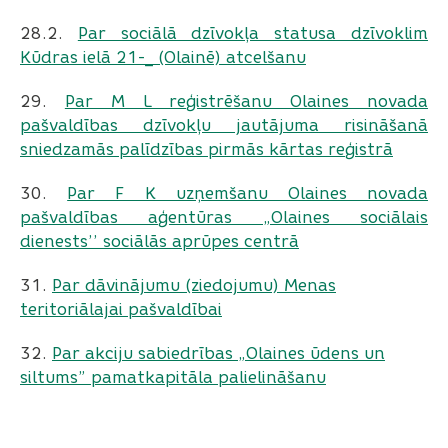
28.2.
​​​​​​​Par sociālā dzīvokļa statusa dzīvoklim
Kūdras ielā 21-_ (Olainē) atcelšanu
29.
Par M L reģistrēšanu Olaines novada
pašvaldības dzīvokļu jautājuma risināšanā
sniedzamās palīdzības pirmās kārtas reģistrā
30.
Par F K uzņemšanu Olaines novada
pašvaldības aģentūras „Olaines sociālais
dienests’’ sociālās aprūpes centrā
31.
Par dāvinājumu (ziedojumu) Menas
teritoriālajai pašvaldībai
32.
Par akciju sabiedrības „Olaines ūdens un
siltums” pamatkapitāla palielināšanu