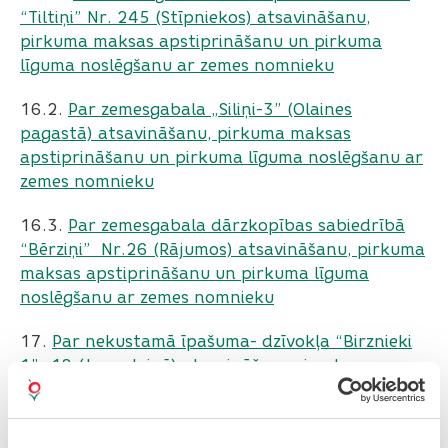
“Tiltiņi” Nr. 245 (Stīpniekos) atsavināšanu,
pirkuma maksas apstiprināšanu un pirkuma
līguma noslēgšanu ar zemes nomnieku
16.2.
Par zemesgabala „Siliņi-3” (Olaines
pagastā) atsavināšanu, pirkuma maksas
apstiprināšanu un pirkuma līguma noslēgšanu ar
zemes nomnieku
16.3. ​​​​​​​
Par zemesgabala dārzkopības sabiedrībā
“Bērziņi” Nr.26 (Rājumos) atsavināšanu, pirkuma
maksas apstiprināšanu un pirkuma līguma
noslēgšanu ar zemes nomnieku
17.
Par nekustamā īpašuma- dzīvokļa “Birznieki
1” -18 (Jaunolainē) atsavināšanas izsoles
rezultātu apstiprināšanu
18.
Par nekustamā īpašuma “Piksāri”