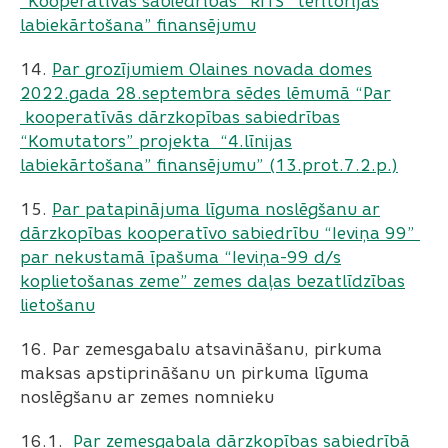
“Kooperatīvās sabiedrības “RĪTS” teritorijas
labiekārtošana” finansējumu
14.
Par grozījumiem Olaines novada domes
2022.gada 28.septembra sēdes lēmumā “Par
kooperatīvās dārzkopības sabiedrības
“Komutators” projekta “4.līnijas
labiekārtošana” finansējumu” (13.prot.7.2.p.)
15.
Par patapinājuma līguma noslēgšanu ar
dārzkopības kooperatīvo sabiedrību “Ieviņa 99”
par nekustamā īpašuma “Ieviņa-99 d/s
koplietošanas zeme” zemes daļas bezatlīdzības
lietošanu
16.
Par zemesgabalu atsavināšanu, pirkuma
maksas apstiprināšanu un pirkuma līguma
noslēgšanu ar zemes nomnieku
16.1.
Par zemesgabala dārzkopības sabiedrībā