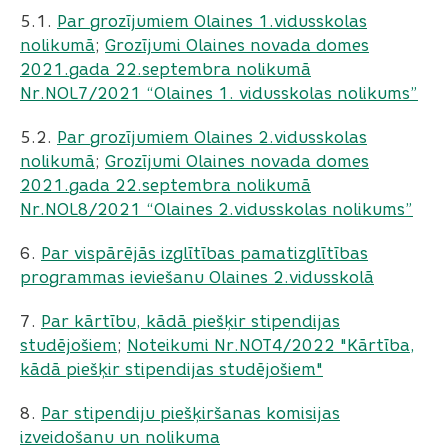
5.1.
Par grozījumiem Olaines 1.vidusskolas
nolikumā
;
Grozījumi Olaines novada domes
2021.gada 22.septembra nolikumā
Nr.NOL7/2021 “Olaines 1. vidusskolas nolikums”
5.2.
Par grozījumiem Olaines 2.vidusskolas
nolikumā
;
Grozījumi Olaines novada domes
2021.gada 22.septembra nolikumā
Nr.NOL8/2021 “Olaines 2.vidusskolas nolikums”
6.
Par vispārējās izglītības pamatizglītības
programmas ieviešanu Olaines 2.vidusskolā
7.
Par kārtību, kādā piešķir stipendijas
studējošiem
;
Noteikumi Nr.NOT4/2022 "Kārtība,
kādā piešķir stipendijas studējošiem"
8.
Par stipendiju piešķiršanas komisijas
izveidošanu un nolikuma