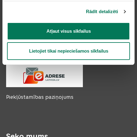
Olaines novada pašvaldība
Zemgales iela 33, Olaine,
Rādīt detalizēti
Olaines novads, LV-2114
Tālruņi: 66954899, 20178620, 22318183
e-pasts:
pasts@olaine.lv
Atļaut visus sīkfailus
Lietojiet tikai nepieciešamos sīkfailus
Piekļūstamības paziņojums
Seko mums