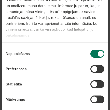
un analizētu mūsu datplūsmu. Informāciju par to, kā jūs
Pierakstīties uz avīzi
izmantojat mūsu vietni, mēs arī kopīgojam ar saviem
sociālās saziņas līdzekļu, reklamēšanas un analīzes
partneriem, kuri to var apvienot ar citu informāciju, ko
viņiem sniedzat vai ko viņi apkopo, kad lietojat viņu
Pakalpojumi
pakalpojumus.
Dzīvesvietas deklarēšana
Piekrišanas
Pieteikt bērnu pirmsskolas izglītības iestādē
Nepieciešams
izvēle
Nekustamā īpašuma nodokļa samaksa caur
epakalpojumi.lv
Nekustamā īpašuma karte
Preferences
Lapas karte
Statistika
Mārketings
Kontakti