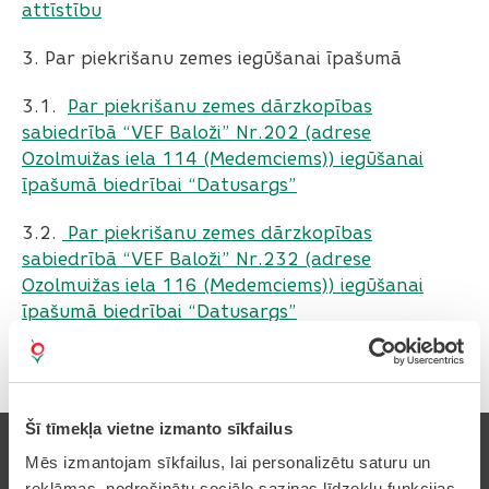
attīstību
3. Par piekrišanu zemes iegūšanai īpašumā
3.1.
Par piekrišanu zemes dārzkopības
sabiedrībā “VEF Baloži” Nr.202 (adrese
Ozolmuižas iela 114 (Medemciems)) iegūšanai
īpašumā biedrībai “Datusargs”
3.2.
Par piekrišanu zemes dārzkopības
sabiedrībā “VEF Baloži” Nr.232 (adrese
Ozolmuižas iela 116 (Medemciems)) iegūšanai
īpašumā biedrībai “Datusargs”
Šī tīmekļa vietne izmanto sīkfailus
Mēs izmantojam sīkfailus, lai personalizētu saturu un
reklāmas, nodrošinātu sociālo saziņas līdzekļu funkcijas