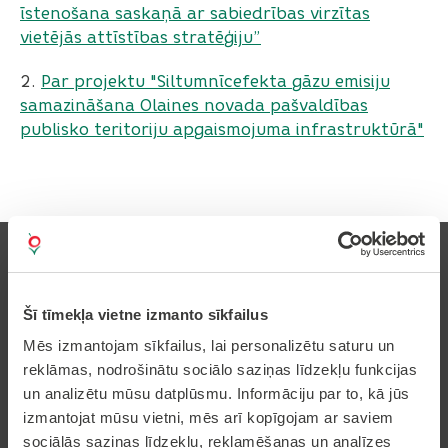
īstenošana saskaņā ar sabiedrības virzītas
vietējās attīstības stratēģiju”
2.
Par projektu "Siltumnīcefekta gāzu emisiju
samazināšana Olaines novada pašvaldības
publisko teritoriju apgaismojuma infrastruktūrā"
Šī tīmekļa vietne izmanto sīkfailus
Pierakstīties uz avīzi
Mēs izmantojam sīkfailus, lai personalizētu saturu un
reklāmas, nodrošinātu sociālo saziņas līdzekļu funkcijas
un analizētu mūsu datplūsmu. Informāciju par to, kā jūs
izmantojat mūsu vietni, mēs arī kopīgojam ar saviem
Pakalpojumi
sociālās saziņas līdzekļu, reklamēšanas un analīzes