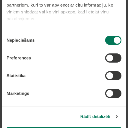
partneriem, kuri to var apvienot ar citu informāciju, ko
Dzīvesvietas deklarēšana
viņiem sniedzat vai ko viņi apkopo, kad lietojat viņu
Pieteikt bērnu pirmsskolas izglītības iestādē
pakalpojumus.
Nekustamā īpašuma nodokļa samaksa caur
epakalpojumi.lv
Piekrišanas
Nekustamā īpašuma karte
Nepieciešams
izvēle
Lapas karte
Preferences
Kontakti
Statistika
Olaines novada pašvaldība
Zemgales iela 33, Olaine,
Mārketings
Olaines novads, LV-2114
Tālruņi: 66954899, 20178620, 22318183
e-pasts:
pasts@olaine.lv
Rādīt detalizēti