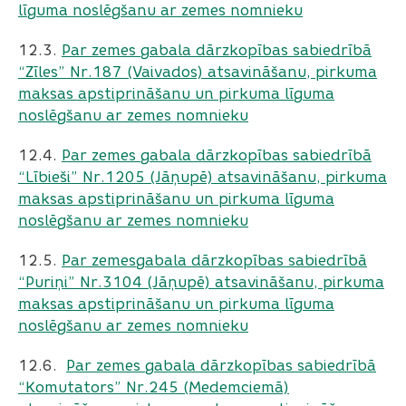
līguma noslēgšanu ar zemes nomnieku
12.3.
Par zemes gabala dārzkopības sabiedrībā
“Zīles” Nr.187 (Vaivados) atsavināšanu, pirkuma
maksas apstiprināšanu un pirkuma līguma
noslēgšanu ar zemes nomnieku
12.4. ​​​​​​​
Par zemes gabala dārzkopības sabiedrībā
“Lībieši” Nr.1205 (Jāņupē) atsavināšanu, pirkuma
maksas apstiprināšanu un pirkuma līguma
noslēgšanu ar zemes nomnieku
12.5.
​​​​​​​Par zemesgabala dārzkopības sabiedrībā
“Puriņi” Nr.3104 (Jāņupē) atsavināšanu, pirkuma
maksas apstiprināšanu un pirkuma līguma
noslēgšanu ar zemes nomnieku
12.6. ​​​​​​​
Par zemes gabala dārzkopības sabiedrībā
“Komutators” Nr.245 (Medemciemā)