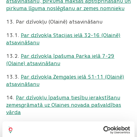
atsavināšanu, pirkuma maksas apstiprināšanu un
pirkuma līguma noslēgšanu ar zemes nomnieku
13. Par dzīvokļu (Olainē) atsavināšanu
13.1. ​​​​​​​
Par dzīvokļa Stacijas ielā 32-16 (Olainē)
atsavināšanu
13.2. ​​​​​​​
Par dzīvokļa īpašuma Parka ielā 7-29
(Olaine) atsavināšanu
13.3. ​​​​​​​
Par dzīvokļa Zemgales ielā 51-11 (Olainē)
atsavināšanu
14.
Par dzīvokļu īpašuma tiesību ierakstīšanu
zemesgrāmatā uz Olaines novada pašvaldības
vārda
15. Par nekustamo īpašumu-zemesgabalu
dārzkopības sabiedrībā atsavināšanas izsoles