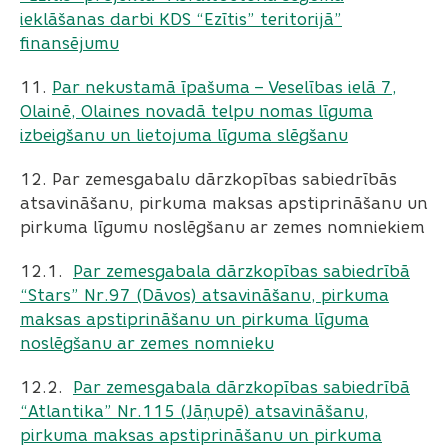
ieklāšanas darbi KDS “Ezītis” teritorijā”
finansējumu
11.
Par nekustamā īpašuma – Veselības ielā 7,
Olainē, Olaines novadā telpu nomas līguma
izbeigšanu un lietojuma līguma slēgšanu
12. Par zemesgabalu dārzkopības sabiedrībās
atsavināšanu, pirkuma maksas apstiprināšanu un
pirkuma līgumu noslēgšanu ar zemes nomniekiem
12.1. ​​​​​​​
Par zemesgabala dārzkopības sabiedrībā
“Stars” Nr.97 (Dāvos) atsavināšanu, pirkuma
maksas apstiprināšanu un pirkuma līguma
noslēgšanu ar zemes nomnieku
12.2. ​​​​​​​
Par zemesgabala dārzkopības sabiedrībā
“Atlantika” Nr.115 (Jāņupē) atsavināšanu,
pirkuma maksas apstiprināšanu un pirkuma