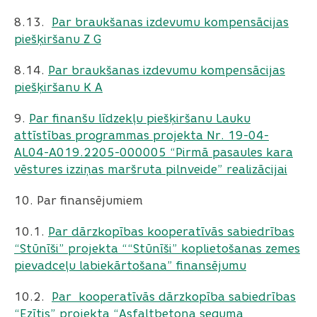
8.13.
Par braukšanas izdevumu kompensācijas
piešķiršanu Z G
8.14. ​​​​​​​
Par braukšanas izdevumu kompensācijas
piešķiršanu K A
9.
Par finanšu līdzekļu piešķiršanu Lauku
attīstības programmas projekta Nr. 19-04-
AL04-A019.2205-000005 “Pirmā pasaules kara
vēstures izziņas maršruta pilnveide” realizācijai
10. Par finansējumiem
10.1. ​​​​​​​
Par dārzkopības kooperatīvās sabiedrības
“Stūnīši” projekta ““Stūnīši” koplietošanas zemes
pievadceļu labiekārtošana” finansējumu
10.2. ​​​​​​​
Par kooperatīvās dārzkopība sabiedrības
“Ezītis” projekta “Asfaltbetona seguma