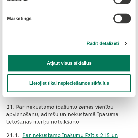
nekustamo īpašumu Nomaļu ielā 15 (Grēnēs) un
piekrišanu zemes iegūšanai īpašumā SIA “NORD
Mārketings
STYLE Ltd”
19.
Par grozījumiem Olaines novada domes
2021.gada 28.jūlija sēdes lēmumā “Par ielu
Rādīt detalizēti
nosaukumu un adreses piešķiršanu/maiņu
dārzkopības sabiedrībā "VEF-Baloži"
Atļaut visus sīkfailus
(Medemciemā)” (9.prot., 22.p.)
20.
Par nekustamā īpašuma lietošanas mērķu
Lietojiet tikai nepieciešamos sīkfailus
maiņu nekustamā īpašuma “Ezītis d/s
koplietošanas zeme” zemes vienībām
21. Par nekustamo īpašumu zemes vienību
apvienošanu, adrešu un nekustamā īpašuma
lietošanas mērķu noteikšanu
21.1. ​​​​​​​
Par nekustamo īpašumu Ezītis 215 un