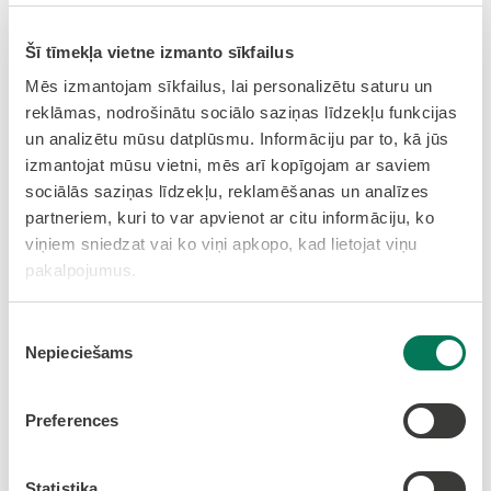
rezultātu apstiprināšanu
Šī tīmekļa vietne izmanto sīkfailus
15.1. ​​​​​​​
Par nekustamā īpašuma-zemesgabala
dārzkopības sabiedrībā “Celtnieks” Nr.163
Mēs izmantojam sīkfailus, lai personalizētu saturu un
(Stīpniekos) atsavināšanas izsoles rezultātu
reklāmas, nodrošinātu sociālo saziņas līdzekļu funkcijas
apstiprināšanu
un analizētu mūsu datplūsmu. Informāciju par to, kā jūs
izmantojat mūsu vietni, mēs arī kopīgojam ar saviem
15.2. ​​​​​​​
Par nekustamā īpašuma-zemesgabala
sociālās saziņas līdzekļu, reklamēšanas un analīzes
dārzkopības sabiedrībā “Puriņi” Nr.3101
partneriem, kuri to var apvienot ar citu informāciju, ko
(Jāņupē) atsavināšanas izsoles rezultātu
viņiem sniedzat vai ko viņi apkopo, kad lietojat viņu
apstiprināšanu
pakalpojumus.
16.
Par atsavināto nekustamo īpašumu (zemes)
Piekrišanas
izslēgšanu no Olaines novada pašvaldības
Nepieciešams
izvēle
bilances
17.
Par zemesgabala dārzkopības sabiedrībā
Preferences
„Bērziņi” Nr.147 (Rājumos) iznomāšanu V A
Statistika
18.
Par pirmpirkuma tiesību neizmantošanu uz