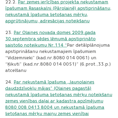
22.2. ​​​​​​​
Par zemes ierīcības projekta nekustamam
īpašumam Rasaskalni (Pārolainē) apstiprināšanu,
nekustamā īpašuma lietošanas mērķu,
apgrūtinājumu, adresācijas noteikšanu
23.
Par Olaines novada domes 2009.gada
30.septembra sēdes lēmumā apstiprināto
saistošo noteikumu Nr.114 “
Par detālplānojuma
apstiprināšanu nekustamajiem īpašumiem
“Vidzemnieki” (kad.nr.8080 014 0061) un
“Ķikuti” (kad.nr.8080 014 0051)” (6.prot.,33.p.)
atcelšanu
24.
Par nekustamā īpašuma „Jaunolaines
daudzdzīvokļu mājas” (Olaines pagastā)
nekustamā īpašuma lietošanas mērķu noteikšanu
zemes vienības daļai ar kadastra apzīmējumu
8080 008 0413 8004 un nekustamā īpašuma
lietošanas mērķu maiņu zemes vienībai