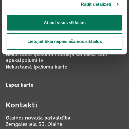
Rādīt detalizēti
Atļaut visus sīkfailus
Pakalpojumi
Dzīvesvietas deklarēšana
Lietojiet tikai nepieciešamos sīkfailus
Pieteikt bērnu pirmsskolas izglītības iestādē
Nekustamā īpašuma nodokļa samaksa caur
epakalpojumi.lv
Nekustamā īpašuma karte
Lapas karte
Kontakti
Olaines novada pašvaldība
Zemgales iela 33, Olaine,