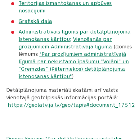
Teritorijas izmantošanas un apbūves
nosacījumi
Grafiskā daļa
Administratīvais līgums par detālplānojuma
īstenošanas kārtību;
Vienošanās par
grozījumiem Administratīvajā līgumā
(domes
lēmums
"Par grozījumiem administratīvajā
līgumā par nekustamo īpašumu “Volāni” un
“Gremzdes” (Pēterniekos) detālplānojuma
īstenošanas kārtību"
)
Detālplānojuma materiāli skatāmi arī valsts
vienotajā ģeotelpiskās informācijas portālā:
https://geolatvija.lv/geo/tapis#document_17512
Domes lēmums "Par detālplānojuma izstrādes