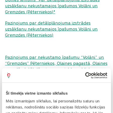
uzsākšanu nekustamajos īpašumos Volāni un
Gremzdes (Pēterniekos)"
Paziņojums par detālplānojuma izstrādes
uzsākšanu nekustamajos īpašumos Volāni un
Gremzdes (Pēterniekos)
Paziņojums par nekustamo īpašumu “Volāni” un
“Gremzdes” Pēterniekos, Olaines pagastā, Olaines
novadā, detālplānojuma projekta publisko
apspriešanu
Detālplānojuma projekta materiāli (
materiāli, kas
tika iesūtīti uz publisko apsirešanu!!!
):
Šī tīmekļa vietne izmanto sīkfailus
Mēs izmantojam sīkfailus, lai personalizētu saturu un
Grafiskā daļa (esošā situācija, plānotā
reklāmas, nodrošinātu sociālo saziņas līdzekļu funkcijas
situācija un zemes ierīcība)