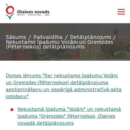
Sākums
Pašvaldība
Detālplānojumi
Nekustamo īpašumu Volāni un Gremzdes
(Pēterniekos) detālplānojums
Domes lēmums "Par nekustamo īpašumu Volāni
un Gremzdes (Pēterniekos) detālplānojuma
apstiprināšanu un vispārīgā administratīvā akta
izdošanu"
Nekustamā īpašuma "Volāni" un nekustamā
īpašuma "Gremzdes" Pēterniekos, Olaines
novadā detālplānojums