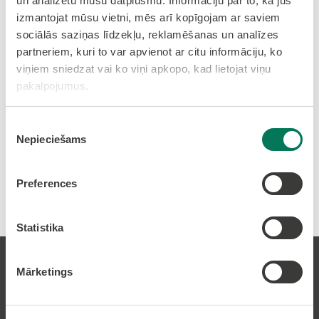
un analizētu mūsu datplūsmu. Informāciju par to, kā jūs
Teritorijas izmantošanas un apbūves
izmantojat mūsu vietni, mēs arī kopīgojam ar saviem
noteikumi
sociālās saziņas līdzekļu, reklamēšanas un analīzes
partneriem, kuri to var apvienot ar citu informāciju, ko
Paskaidrojuma raksts
viņiem sniedzat vai ko viņi apkopo, kad lietojat viņu
pakalpojumus.
Par detālplānojuma projekta nekustamajos
īpašumos Volāni un Gremzdes (Pēterniekos)
nodošanu publiskajai apspriešanai un atzinumu
Piekrišanas
saņemšanai
Nepieciešams
izvēle
Preferences
Statistika
Mārketings
Pierakstīties uz avīzi