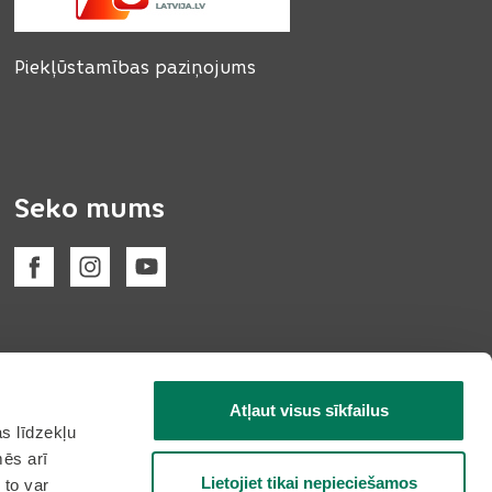
Piekļūstamības paziņojums
Seko mums
Atļaut visus sīkfailus
s līdzekļu
mēs arī
Lietojiet tikai nepieciešamos
 to var