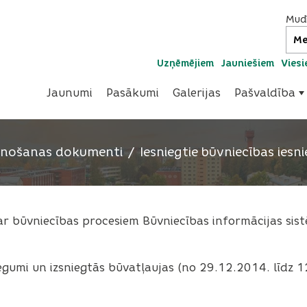
Mudī
Uzņēmējiem
Jauniešiem
Vies
Jaunumi
Pasākumi
Galerijas
Pašvaldība
lānošanas dokumenti
Iesniegtie būvniecības iesn
r būvniecības procesiem Būvniecības informācijas sis
iegumi un izsniegtās būvatļaujas (no 29.12.2014. līdz 