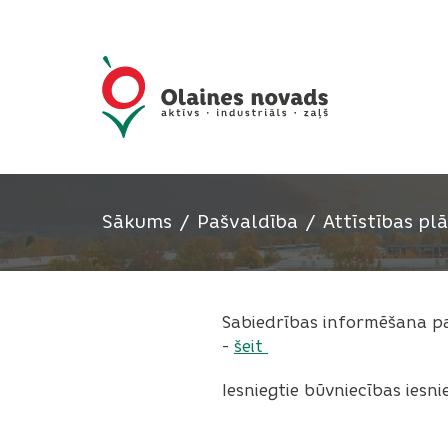
Sākums
Pašvaldība
Attīstības p
Sabiedrības informēšana pa
-
šeit
Iesniegtie būvniecības iesn