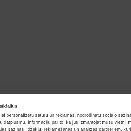
sīkfailus
lai personalizētu saturu un reklāmas, nodrošinātu sociālo saziņa
u datplūsmu. Informāciju par to, kā jūs izmantojat mūsu vietni, 
ās saziņas līdzekļu, reklamēšanas un analīzes partneriem, kuri
© 2026 Olaine