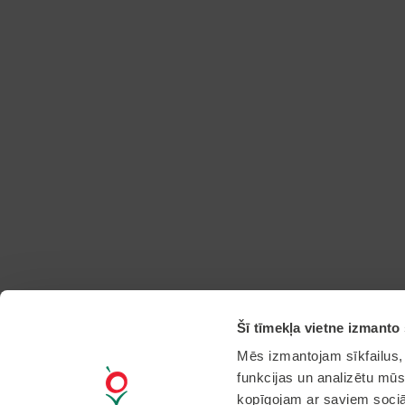
Šī tīmekļa vietne izmanto 
Mēs izmantojam sīkfailus, 
funkcijas un analizētu mūs
kopīgojam ar saviem sociāl