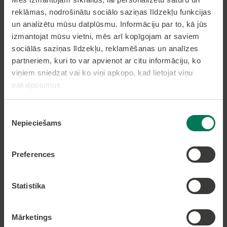
reklāmas, nodrošinātu sociālo saziņas līdzekļu funkcijas
un analizētu mūsu datplūsmu. Informāciju par to, kā jūs
izmantojat mūsu vietni, mēs arī kopīgojam ar saviem
Pierakstīties uz avīzi
sociālās saziņas līdzekļu, reklamēšanas un analīzes
partneriem, kuri to var apvienot ar citu informāciju, ko
viņiem sniedzat vai ko viņi apkopo, kad lietojat viņu
pakalpojumus.
Pakalpojumi
Piekrišanas
Dzīvesvietas deklarēšana
Nepieciešams
izvēle
Pieteikt bērnu pirmsskolas izglītības iestādē
Nekustamā īpašuma nodokļa samaksa caur
epakalpojumi.lv
Preferences
Nekustamā īpašuma karte
Statistika
Lapas karte
Mārketings