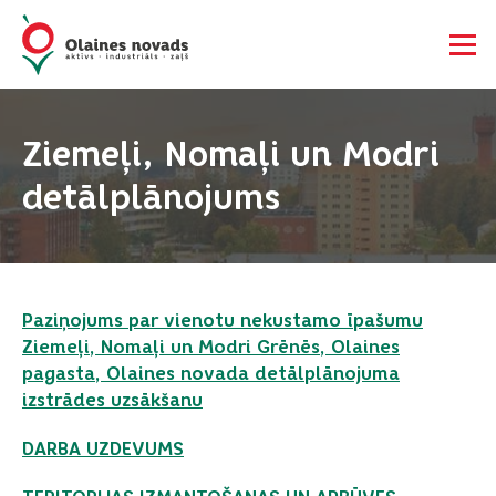
Ziemeļi, Nomaļi un Modri
detālplānojums
Paziņojums par vienotu nekustamo īpašumu
Ziemeļi, Nomaļi un Modri Grēnēs, Olaines
pagasta, Olaines novada detālplānojuma
izstrādes uzsākšanu
DARBA UZDEVUMS