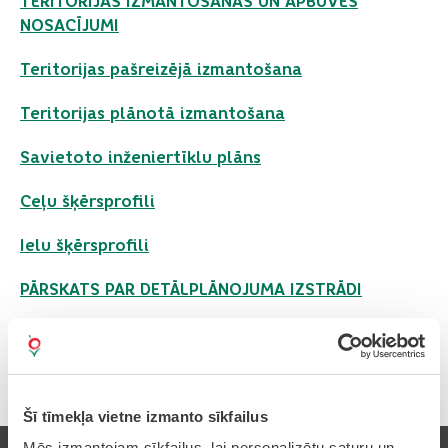
TERITORIJAS IZMANTOŠANAS UN APBŪVES
NOSACĪJUMI
Teritorijas pašreizējā izmantošana
Teritorijas plānotā izmantošana
Savietoto inženiertīklu plāns
Ceļu šķērsprofili
Ielu šķērsprofili
PĀRSKATS PAR DETĀLPLĀNOJUMA IZSTRĀDI
PASKAIDROJUMA RAKSTS
Šī tīmekļa vietne izmanto sīkfailus
Mēs izmantojam sīkfailus, lai personalizētu saturu un