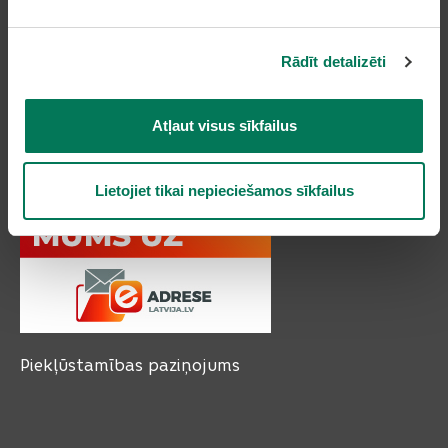
Kontakti
Olaines novada pašvaldība
Rādīt detalizēti
Zemgales iela 33, Olaine,
Olaines novads, LV-2114
Tālruņi: 66954899, 20178620, 22318183
Atļaut visus sīkfailus
e-pasts:
pasts@olaine.lv
Lietojiet tikai nepieciešamos sīkfailus
Piekļūstamības paziņojums