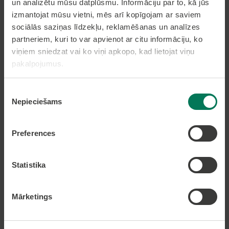
Pierakstīties uz avīzi
un analizētu mūsu datplūsmu. Informāciju par to, kā jūs
izmantojat mūsu vietni, mēs arī kopīgojam ar saviem
sociālās saziņas līdzekļu, reklamēšanas un analīzes
partneriem, kuri to var apvienot ar citu informāciju, ko
Pakalpojumi
viņiem sniedzat vai ko viņi apkopo, kad lietojat viņu
pakalpojumus.
Dzīvesvietas deklarēšana
Pieteikt bērnu pirmsskolas izglītības iestādē
Piekrišanas
Nekustamā īpašuma nodokļa samaksa caur
Nepieciešams
izvēle
epakalpojumi.lv
Nekustamā īpašuma karte
Preferences
Lapas karte
Statistika
Kontakti
Mārketings
Olaines novada pašvaldība
Zemgales iela 33, Olaine,