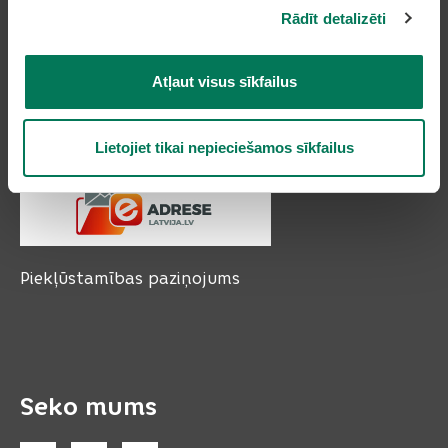
Olaines novads, LV-2114
Rādīt detalizēti
Tālruņi: 66954899, 20178620, 22318183
e-pasts:
pasts@olaine.lv
Atļaut visus sīkfailus
Lietojiet tikai nepieciešamos sīkfailus
Piekļūstamības paziņojums
Seko mums