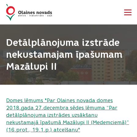
Detālplānojuma izstrāde
nekustamajam īpašumam
Mazālupi II
Domes lēmums "Par Olaines novada domes
2018.gada 27.decembra sēdes lēmuma “Par
detālplānojuma izstrādes uzsākšanu
nekustamajā īpašumā Mazālupi II (Medemciemā)”
(16.prot., 19.1.p.) atcelšanu"