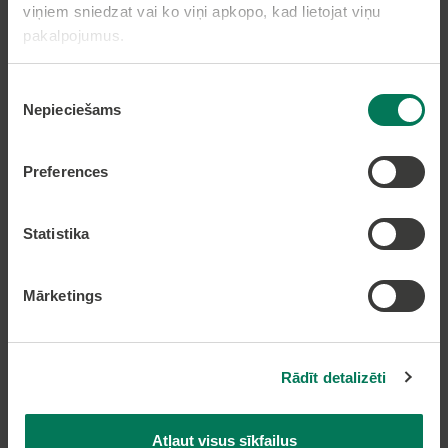
viņiem sniedzat vai ko viņi apkopo, kad lietojat viņu
Nekustamā īpašuma nodokļa samaksa caur
pakalpojumus.
epakalpojumi.lv
Nekustamā īpašuma karte
Piekrišanas
Nepieciešams
izvēle
Lapas karte
Preferences
Kontakti
Statistika
Olaines novada pašvaldība
Zemgales iela 33, Olaine,
Olaines novads, LV-2114
Mārketings
Tālruņi: 66954899, 20178620, 22318183
e-pasts:
pasts@olaine.lv
Rādīt detalizēti
Atļaut visus sīkfailus