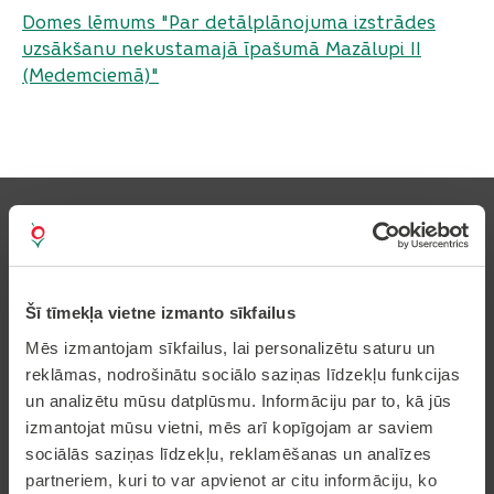
Domes lēmums "
Par detālplānojuma izstrādes
uzsākšanu nekustamajā īpašumā Mazālupi II
(Medemciemā)
"
Pierakstīties uz avīzi
Šī tīmekļa vietne izmanto sīkfailus
Mēs izmantojam sīkfailus, lai personalizētu saturu un
reklāmas, nodrošinātu sociālo saziņas līdzekļu funkcijas
un analizētu mūsu datplūsmu. Informāciju par to, kā jūs
Pakalpojumi
izmantojat mūsu vietni, mēs arī kopīgojam ar saviem
sociālās saziņas līdzekļu, reklamēšanas un analīzes
Dzīvesvietas deklarēšana
partneriem, kuri to var apvienot ar citu informāciju, ko
Pieteikt bērnu pirmsskolas izglītības iestādē