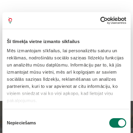
Šī tīmekļa vietne izmanto sīkfailus
Mēs izmantojam sīkfailus, lai personalizētu saturu un
reklāmas, nodrošinātu sociālo saziņas līdzekļu funkcijas
un analizētu mūsu datplūsmu. Informāciju par to, kā jūs
izmantojat mūsu vietni, mēs arī kopīgojam ar saviem
sociālās saziņas līdzekļu, reklamēšanas un analīzes
partneriem, kuri to var apvienot ar citu informāciju, ko
viņiem sniedzat vai ko viņi apkopo, kad lietojat viņu
pakalpojumus.
Sākums
PAR MUMS
Piekrišanas
OLAINES KULTŪRAS CENTRS
Nepieciešams
izvēle