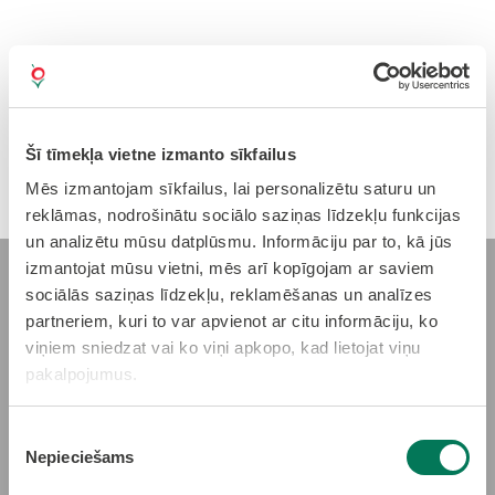
Šī tīmekļa vietne izmanto sīkfailus
Mēs izmantojam sīkfailus, lai personalizētu saturu un
reklāmas, nodrošinātu sociālo saziņas līdzekļu funkcijas
un analizētu mūsu datplūsmu. Informāciju par to, kā jūs
izmantojat mūsu vietni, mēs arī kopīgojam ar saviem
sociālās saziņas līdzekļu, reklamēšanas un analīzes
partneriem, kuri to var apvienot ar citu informāciju, ko
Olaines Sporta
viņiem sniedzat vai ko viņi apkopo, kad lietojat viņu
pakalpojumus.
nams
Jaunolaines Sporta
Piekrišanas
Nepieciešams
izvēle
nams