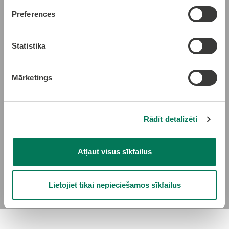
Preferences
Olaines Peldbaseins
Statistika
Olaines Slidotava
Mārketings
Skeitparki
Rādīt detalizēti
Stadioni
Atļaut visus sīkfailus
Lietojiet tikai nepieciešamos sīkfailus