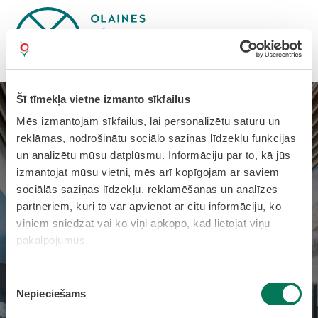
Šī tīmekļa vietne izmanto sīkfailus
Olaines Vēstures un mākslas
Mēs izmantojam sīkfailus, lai personalizētu saturu un
reklāmas, nodrošinātu sociālo saziņas līdzekļu funkcijas
muzejs
un analizētu mūsu datplūsmu. Informāciju par to, kā jūs
izmantojat mūsu vietni, mēs arī kopīgojam ar saviem
Atklājiet Olaines novada bagāto kultūrvēsturi un
sociālās saziņas līdzekļu, reklamēšanas un analīzes
mantojumu Olaines Vēstures un mākslas muzējā!
partneriem, kuri to var apvienot ar citu informāciju, ko
PAR MUZEJU
viņiem sniedzat vai ko viņi apkopo, kad lietojat viņu
pakalpojumus.
Piekrišanas
Nepieciešams
izvēle