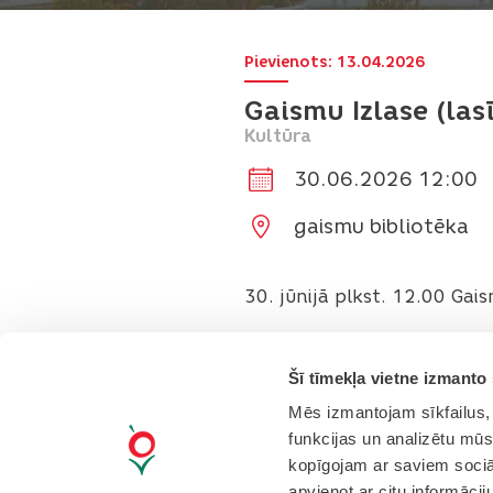
Pievienots: 13.04.2026
Gaismu Izlase (las
Kultūra
30.06.2026 12:00
gaismu bibliotēka
30. jūnijā plkst. 12.00 Gai
Ieeja brīva
Šī tīmekļa vietne izmanto 
Mēs izmantojam sīkfailus, 
funkcijas un analizētu mūs
kopīgojam ar saviem sociāl
Drukāt rakstu
apvienot ar citu informācij