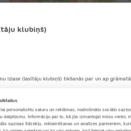
ītāju klubiņš)
smu Izlase (lasītāju klubiņš) tikšanās par un ap grāmat
sīkfailus
lai personalizētu saturu un reklāmas, nodrošinātu sociālo saziņa
u datplūsmu. Informāciju par to, kā jūs izmantojat mūsu vietni, 
ās saziņas līdzekļu, reklamēšanas un analīzes partneriem, kuri
u, ko viņiem sniedzat vai ko viņi apkopo, kad lietojat viņu pakal