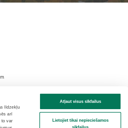
ām
Atļaut visus sīkfailus
s līdzekļu
mēs arī
Lietojiet tikai nepieciešamos
 to var
sīkfailus
pojumus.