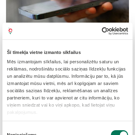
Šī tīmekļa vietne izmanto sīkfailus
12.06.2026
Mēs izmantojam sīkfailus, lai personalizētu saturu un
Iedzīvotājiem pieejams
reklāmas, nodrošinātu sociālo saziņas līdzekļu funkcijas
un analizētu mūsu datplūsmu. Informāciju par to, kā jūs
vardarbības prevences tālrunis
izmantojat mūsu vietni, mēs arī kopīgojam ar saviem
Pirmais zvans var novērst vardarbību: pieejams
sociālās saziņas līdzekļu, reklamēšanas un analīzes
anonīms atbalsts pa tālruni 22045225!
partneriem, kuri to var apvienot ar citu informāciju, ko
Lasīt vairāk
viņiem sniedzat vai ko viņi apkopo, kad lietojat viņu
pakalpojumus.
Piekrišanas
Nepieciešams