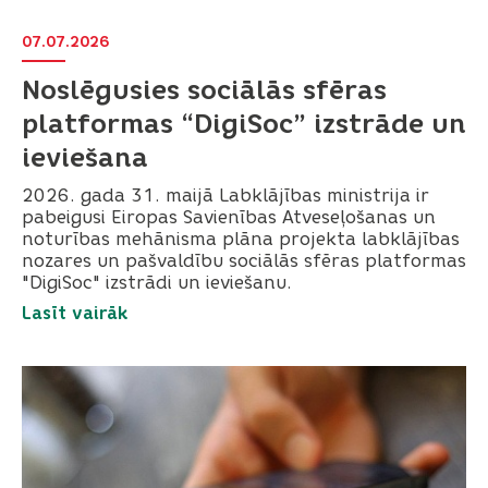
07.07.2026
Noslēgusies sociālās sfēras
platformas “DigiSoc” izstrāde un
ieviešana
2026. gada 31. maijā Labklājības ministrija ir
pabeigusi Eiropas Savienības Atveseļošanas un
noturības mehānisma plāna projekta labklājības
nozares un pašvaldību sociālās sfēras platformas
"DigiSoc" izstrādi un ieviešanu.
Lasīt vairāk